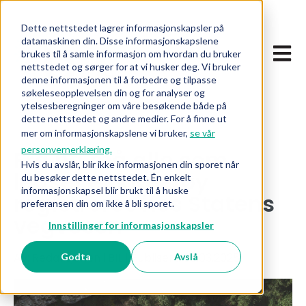
Dette nettstedet lagrer informasjonskapsler på
datamaskinen din. Disse informasjonskapslene
Åpne 
brukes til å samle informasjon om hvordan du bruker
nettstedet og sørger for at vi husker deg. Vi bruker
denne informasjonen til å forbedre og tilpasse
søkeleseopplevelsen din og for analyser og
ytelsesberegninger om våre besøkende både på
dette nettstedet og andre medier. For å finne ut
mer om informasjonskapslene vi bruker,
se vår
personvernerklæring.
Fra nå må alle som
Hvis du avslår, blir ikke informasjonen din sporet når
leaser et kjøretøy
du besøker dette nettstedet. Én enkelt
informasjonskapsel blir brukt til å huske
registreres hos Statens
preferansen din om ikke å bli sporet.
vegvesen
Innstillinger for informasjonskapsler
Av: Redaksjonen i BIL
| Publisert: 06.03.2025
Godta
Avslå