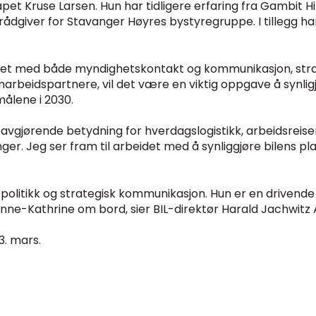
t Kruse Larsen. Hun har tidligere erfaring fra Gambit Hi
rådgiver for Stavanger Høyres bystyregruppe. I tillegg har
rbeidet med både myndighetskontakt og kommunikasjon, s
eidspartnere, vil det være en viktig oppgave å synligjør
målene i 2030.
v avgjørende betydning for hverdagslogistikk, arbeidsrei
er. Jeg ser fram til arbeidet med å synliggjøre bilens pla
olitikk og strategisk kommunikasjon. Hun er en drivende ty
 Anne-Kathrine om bord, sier BIL-direktør Harald Jachwitz
3. mars.