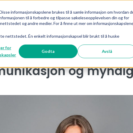
Disse informasjonskapslene brukes til å samle informasjon om hvordan d
nformasjonen til å forbedre og tilpasse søkeleseopplevelsen din og for
Nyheter
BIL mener
Fakta og analyse
ettstedet og andre medier. For å finne ut mer om informasjonskapslen
Vis undermeny for {{ link.label }
Vis und
tte nettstedet. Én enkelt informasjonskapsel blir brukt til å huske
ger for
Godta
Avslå
skapsler
munikasjon og myndigh