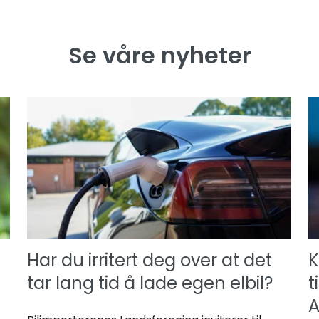
Se våre nyheter
Har du irritert deg over at det
K
tar lang tid å lade egen elbil?
t
A