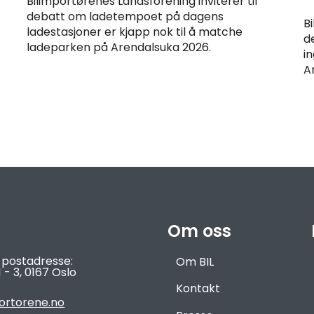
Bilimportørenes Landsforening inviterer til
debatt om ladetempoet på dagens
Bi
ladestasjoner er kjapp nok til å matche
d
ladeparken på Arendalsuka 2026.
i
A
Om oss
 postadresse:
Om BIL
 - 3,
0167 Oslo
Kontakt
ortorene.no