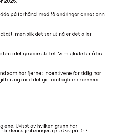
or 2025.
L spådde på forhånd, med få endringer annet enn
dtatt, men slik det ser ut nå er det aller
ten i det grønne skiftet. Vi er glade for å ha
and som har fjernet incentivene for tidlig har
vgifter, og med det gir forutsigbare rammer
reglene. Uvisst av hvilken grunn har
lir denne justeringen i praksis på 10,7