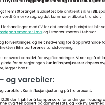
t lyttet til i regjeringens forslag til statsbudsjett f
lagt frem i Stortinget. Budsjettet ble omtrent slik vi i BI
ok verdt å merke seg, og det kommer vi tilbake til under.
 i forhandlinger med SV før det endelige budsjettet blir ve
ansdepartementet i mai
og i «moms-møtet» i februar.
 og forventninger, og helt nødvendig for å opprettholde far
, direktør i Bilimportørenes Landsforening.
t er svært sensitivt for avgiftsendringer. Vi ser også at l
i glade for at regjeringen kun inflasjonsjusterer dagens a
, legger han til.
 og varebiler:
g varebiler. Kun inflasjonsjustering på tre prosent.
l 12,08 den 1. juli, for å kompensere for endringer i leasing
denne avgiften basert på gammel sats, og ikke ny. Dermed b