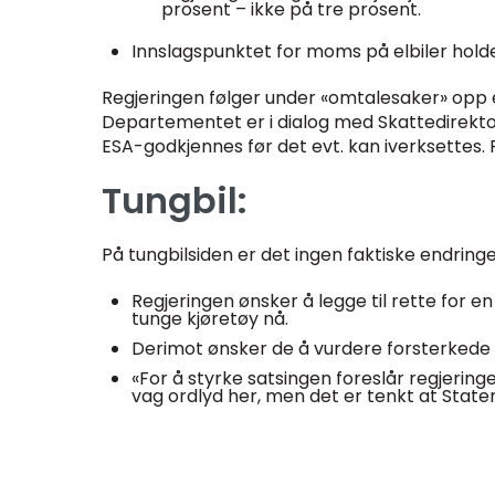
prosent – ikke på tre prosent.
Innslagspunktet for moms på elbiler holde
Regjeringen følger under «omtalesaker» opp et
Departementet er i dialog med Skattedirektor
ESA-godkjennes før det evt. kan iverksettes. 
Tungbil:
På tungbilsiden er det ingen faktiske endrin
Regjeringen ønsker å legge til rette for e
tunge kjøretøy nå.
Derimot ønsker de å vurdere forsterkede v
«For å styrke satsingen foreslår regjeringe
vag ordlyd her, men det er tenkt at State