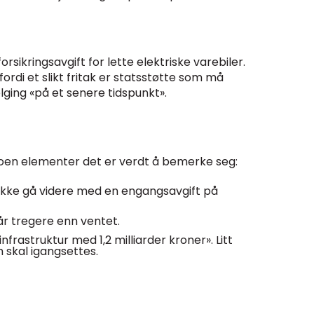
ikringsavgift for lette elektriske varebiler.
di et slikt fritak er statsstøtte som må
lging «på et senere tidspunkt».
 noen elementer det er verdt å bemerke seg:
or ikke gå videre med en engangsavgift på
år tregere enn ventet.
frastruktur med 1,2 milliarder kroner». Litt
 skal igangsettes.