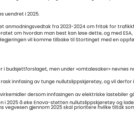
s uendret i 2025.
 anmodningsvedtak fra 2023-2024 om fritak for trafikkfors
atet om hvordan man best kan løse dette, og med ESA, for
Regjeringen vil komme tilbake til Stortinget med en oppfø
ger i budsjettforslaget, men under «omtalesaker» nevnes
n rask innfasing av tunge nullutslippskjøretøy, og vil derf
irkemidler dersom innfasingen av elektriske lastebiler g
n i 2025 å øke Enova-støtten nullutslippskjøretøy og ladein
ns vegvesen gjennom 2025 skal prioritere hvilke tiltak som