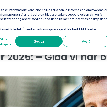
Disse informasjonskapslene brukes til å samle informasjon om hvordan d
nformasjonen til å forbedre og tilpasse søkeleseopplevelsen din og for
Nyheter
BIL mener
Fakta og analyse
ettstedet og andre medier. For å finne ut mer om informasjonskapslen
Vis undermeny for {{ link.label }
Vis und
tte nettstedet. Én enkelt informasjonskapsel blir brukt til å huske
ger for
Godta
Avslå
skapsler
 2025: – Glad vi har blit