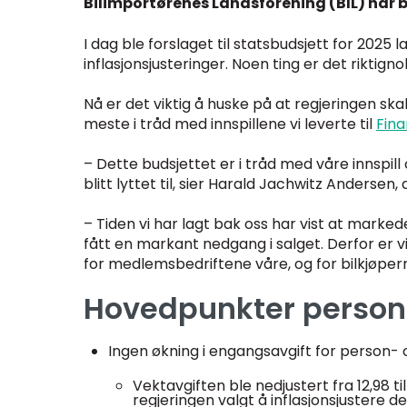
Bilimportørenes Landsforening (BIL) har blit
I dag ble forslaget til statsbudsjett for 2025 
inflasjonsjusteringer. Noen ting er det riktign
Nå er det viktig å huske på at regjeringen skal
meste i tråd med innspillene vi leverte til
Fin
– Dette budsjettet er i tråd med våre innspill
blitt lyttet til, sier Harald Jachwitz Andersen
– Tiden vi har lagt bak oss har vist at markede
fått en markant nedgang i salget. Derfor er v
for medlemsbedriftene våre, og for bilkjøperne
Hovedpunkter person-
Ingen økning i engangsavgift for person- o
Vektavgiften ble nedjustert fra 12,98 ti
regjeringen valgt å inflasjonsjustere 