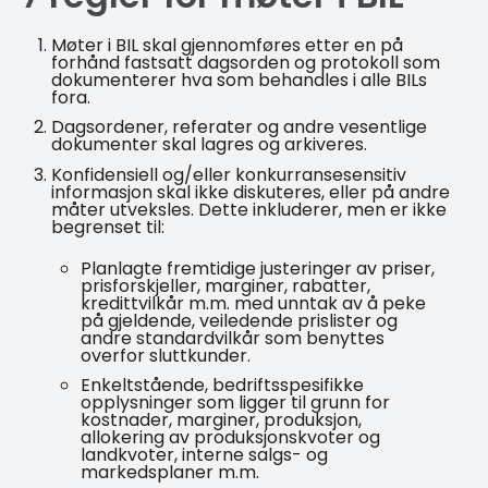
Møter i BIL skal gjennomføres etter en på
forhånd fastsatt dagsorden og protokoll som
dokumenterer hva som behandles i alle BILs
fora.
Dagsordener, referater og andre vesentlige
dokumenter skal lagres og arkiveres.
Konfidensiell og/eller konkurransesensitiv
informasjon skal ikke diskuteres, eller på andre
måter utveksles. Dette inkluderer, men er ikke
begrenset til:
Planlagte fremtidige justeringer av priser,
prisforskjeller, marginer, rabatter,
kredittvilkår m.m. med unntak av å peke
på gjeldende, veiledende prislister og
andre standardvilkår som benyttes
overfor sluttkunder.
Enkeltstående, bedriftsspesifikke
opplysninger som ligger til grunn for
kostnader, marginer, produksjon,
allokering av produksjonskvoter og
landkvoter, interne salgs- og
markedsplaner m.m.