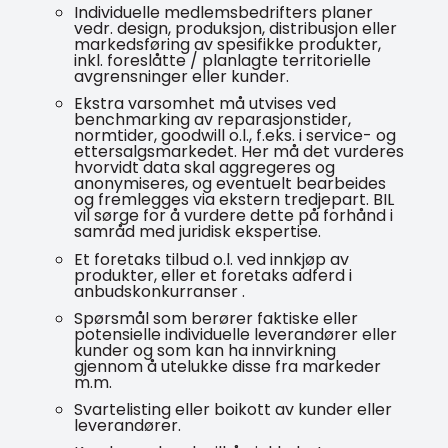
Individuelle medlemsbedrifters planer
vedr. design, produksjon, distribusjon eller
markedsføring av spesifikke produkter,
inkl. foreslåtte / planlagte territorielle
avgrensninger eller kunder.
Ekstra varsomhet må utvises ved
benchmarking av reparasjonstider,
normtider, goodwill o.l., f.eks. i service- og
ettersalgsmarkedet. Her må det vurderes
hvorvidt data skal aggregeres og
anonymiseres, og eventuelt bearbeides
og fremlegges via ekstern tredjepart. BIL
vil sørge for å vurdere dette på forhånd i
samråd med juridisk ekspertise.
Et foretaks tilbud o.l. ved innkjøp av
produkter, eller et foretaks adferd i
anbudskonkurranser .
Spørsmål som berører faktiske eller
potensielle individuelle leverandører eller
kunder og som kan ha innvirkning
gjennom å utelukke disse fra markeder
m.m.
Svartelisting eller boikott av kunder eller
leverandører.