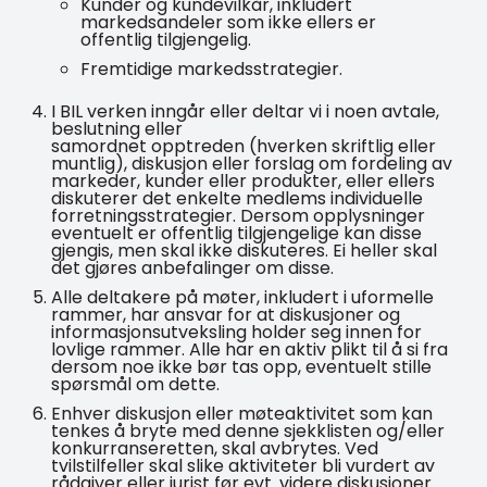
Kunder og kundevilkår, inkludert
markedsandeler som ikke ellers er
offentlig tilgjengelig.
Fremtidige markedsstrategier.
I BIL verken inngår eller deltar vi i noen avtale,
beslutning eller
samordnet opptreden (hverken skriftlig eller
muntlig), diskusjon eller forslag om fordeling av
markeder, kunder eller produkter, eller ellers
diskuterer det enkelte medlems individuelle
forretningsstrategier. Dersom opplysninger
eventuelt er offentlig tilgjengelige kan disse
gjengis, men skal ikke diskuteres. Ei heller skal
det gjøres anbefalinger om disse.
Alle deltakere på møter, inkludert i uformelle
rammer, har ansvar for at diskusjoner og
informasjonsutveksling holder seg innen for
lovlige rammer. Alle har en aktiv plikt til å si fra
dersom noe ikke bør tas opp, eventuelt stille
spørsmål om dette.
Enhver diskusjon eller møteaktivitet som kan
tenkes å bryte med denne sjekklisten og/eller
konkurranseretten, skal avbrytes. Ved
tvilstilfeller skal slike aktiviteter bli vurdert av
rådgiver eller jurist før evt. videre diskusjoner.