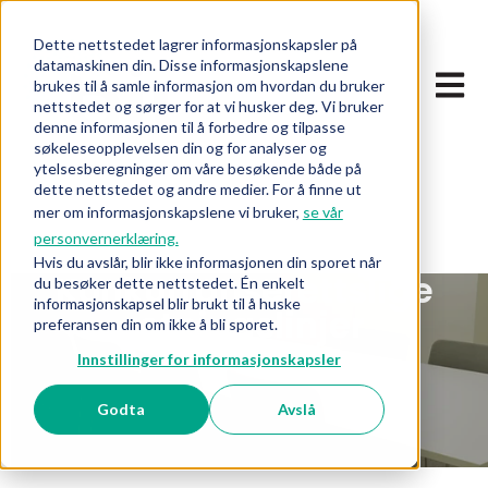
Dette nettstedet lagrer informasjonskapsler på
datamaskinen din. Disse informasjonskapslene
Åpne 
brukes til å samle informasjon om hvordan du bruker
nettstedet og sørger for at vi husker deg. Vi bruker
denne informasjonen til å forbedre og tilpasse
søkeleseopplevelsen din og for analyser og
ytelsesberegninger om våre besøkende både på
dette nettstedet og andre medier. For å finne ut
mer om informasjonskapslene vi bruker,
se vår
personvernerklæring.
Hvis du avslår, blir ikke informasjonen din sporet når
Konkurranserettslige
du besøker dette nettstedet. Én enkelt
informasjonskapsel blir brukt til å huske
retningslinjer
preferansen din om ikke å bli sporet.
Innstillinger for informasjonskapsler
Godta
Avslå